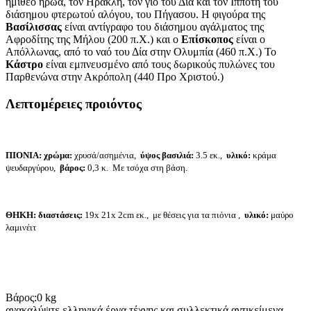
ημίθεο ήρωα, τον Ηρακλή, τον γιο του Δία και τον Ιππότη του
διάσημου φτερωτού αλόγου, του Πήγασου. Η φιγούρα της
Βασίλισσας
είναι αντίγραφο του διάσημου αγάλματος της
Αφροδίτης της Μήλου (200 π.Χ.) και ο
Επίσκοπος
είναι ο
Απόλλωνας, από το ναό του Δία στην Ολυμπία (460 π.Χ.) Το
Κάστρο
είναι εμπνευσμένο από τους δωρικούς πυλώνες του
Παρθενώνα στην Ακρόπολη (440 Προ Χριστού.)
Λεπτομέρειες προιόντος
ΠΙΟΝΙΑ: χρώμα
:
χρυσά/ασημένια,
ύψος βασιλιά:
3.5 εκ.,
υλικό:
κράμα
ψευδαργύρου,
βάρος:
0,3 κ.
Με τσόχα στη βάση.
ΘΗΚΗ:
διαστάσεις
:
19x 21x 2cm εκ., με θέσεις για τα πιόνια ,
υλικό
:
μαύρο
λαμινέιτ
Βάρος:
0 kg
ανακαλύψτε ελληνικά έργα τέχνης και συλλεκτικά αντικείμενα