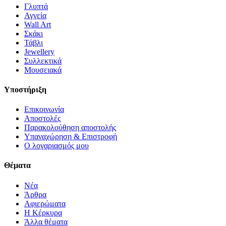
Γλυπτά
Αγγεία
Wall Art
Σκάκι
Τάβλι
Jewellery
Συλλεκτικά
Μουσειακά
Υποστήριξη
Επικοινωνία
Αποστολές
Παρακολούθηση αποστολής
Υπαναχώρηση & Επιστροφή
Ο λογαριασμός μου
Θέματα
Νέα
Άρθρα
Αφιερώματα
Η Κέρκυρα
Άλλα θέματα