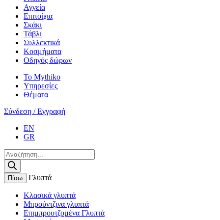
Αγγεία
Επιτοίχια
Σκάκι
Τάβλι
Συλλεκτικά
Κοσμήματα
Οδηγός δώρων
Το Mythiko
Υπηρεσίες
Θέματα
Σύνδεση / Εγγραφή
EN
GR
Products
search
Γλυπτά
Πίσω
Κλασικά γλυπτά
Μπρούντζινα γλυπτά
Επιμπρουτζομένα Γλυπτά