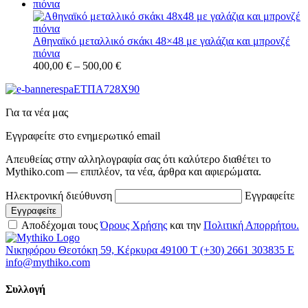
Αθηναϊκό μεταλλικό σκάκι 48×48 με γαλάζια και μπρονζέ
πιόνια
400,00
€
–
500,00
€
Για τα νέα μας
Εγγραφείτε στο ενημερωτικό email
Απευθείας στην αλληλογραφία σας ότι καλύτερο διαθέτει το
Mythiko.com — επιπλέον, τα νέα, άρθρα και αφιερώματα.
Ηλεκτρονική διεύθυνση
Εγγραφείτε
Αποδέχομαι τους
Όρους Χρήσης
και την
Πολιτική Απορρήτου.
Νικηφόρου Θεοτόκη 59, Κέρκυρα 49100
Τ
(+30) 2661 303835
Ε
info@mythiko.com
Συλλογή