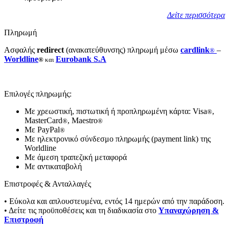
Δείτε περισσότερα
Πληρωμή
Ασφαλής
redirect
(ανακατεύθυνσης) πληρωμή μέσω
cardlink
–
®
Worldline
Eurobank S.A
®
και
Επιλογές πληρωμής:
Με χρεωστική, πιστωτική ή προπληρωμένη κάρτα: Visa
,
®
MasterCard
, Maestro
®
®
Με PayPal
®
Με ηλεκτρονικό σύνδεσμο πληρωμής (payment link) της
Worldline
Με άμεση τραπεζική μεταφορά
Με αντικαταβολή
Επιστροφές & Ανταλλαγές
• Εύκολα και απλουστευμένα, εντός 14 ημερών από την παράδοση.
• Δείτε τις προϋποθέσεις και τη διαδικασία στο
Υπαναχώρηση &
Επιστροφή