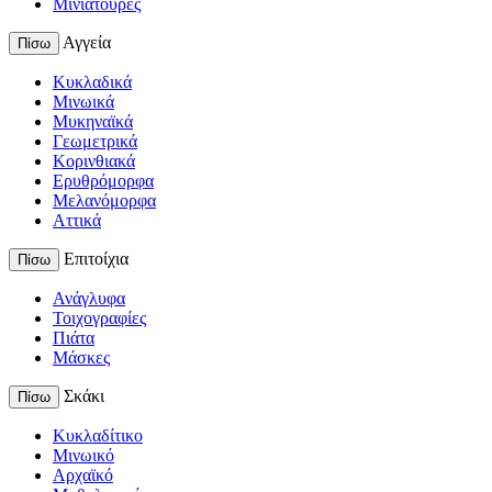
Μινιατούρες
Αγγεία
Πίσω
Κυκλαδικά
Μινωικά
Μυκηναϊκά
Γεωμετρικά
Κορινθιακά
Ερυθρόμορφα
Μελανόμορφα
Αττικά
Επιτοίχια
Πίσω
Ανάγλυφα
Τοιχογραφίες
Πιάτα
Μάσκες
Σκάκι
Πίσω
Κυκλαδίτικο
Μινωικό
Αρχαϊκό