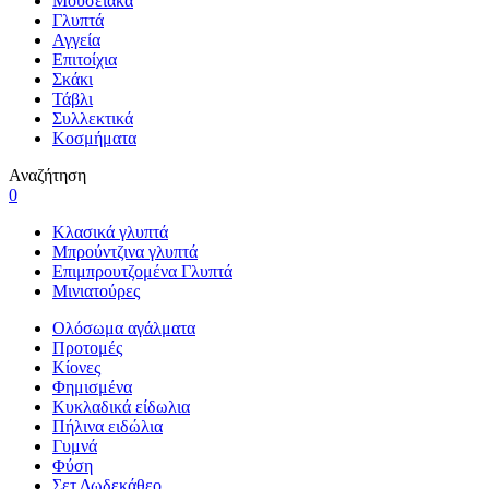
Μουσειακά
Γλυπτά
Αγγεία
Επιτοίχια
Σκάκι
Τάβλι
Συλλεκτικά
Κοσμήματα
Αναζήτηση
0
Κλασικά γλυπτά
Μπρούντζινα γλυπτά
Επιμπρουτζομένα Γλυπτά
Μινιατούρες
Ολόσωμα αγάλματα
Προτομές
Κίονες
Φημισμένα
Κυκλαδικά είδωλια
Πήλινα ειδώλια
Γυμνά
Φύση
Σετ Δωδεκάθεο