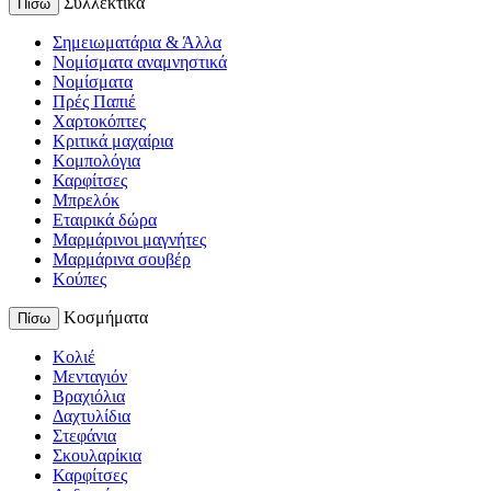
Συλλεκτικά
Πίσω
Σημειωματάρια & Άλλα
Νομίσματα αναμνηστικά
Νομίσματα
Πρές Παπιέ
Χαρτοκόπτες
Κριτικά μαχαίρια
Κομπολόγια
Καρφίτσες
Μπρελόκ
Εταιρικά δώρα
Μαρμάρινοι μαγνήτες
Μαρμάρινα σουβέρ
Κούπες
Κοσμήματα
Πίσω
Κολιέ
Μενταγιόν
Βραχιόλια
Δαχτυλίδια
Στεφάνια
Σκουλαρίκια
Καρφίτσες