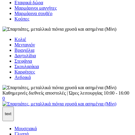
Εταιρικά δώρα
Μαρμάρινοι μαγνήτες
Μαρμάρινα σουβέρ
Κούπες
Κολιέ
Μενταγιόν
Βραχιόλια
Δαχτυλίδια
Στεφάνια
Σκουλαρίκια
Καρφίτσες
Ανδρικά
Καθημερινές διεθνείς αποστολές | Ώρες λειτουργίας 10:00 - 16:00
0
text
Μουσειακά
Γλυπτά