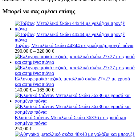
Μπορεί να σας αρέσει επίσης
Τοξότες Μεταλλικό Σκάκι 44×44 με γαλάζια/μπρονζέ πιόνια
290,00
€
–
320,00
€
Ελληνορωμαϊκό πεζικό, μεταλλικό σκάκι 27×27 με χρυσά
και ασημένια πιόνια
140,00
€
–
165,00
€
Κλασικό Στάντον Μεταλλικό Σκάκι 36×36 με χρυσά και
ασημένια πιόνια
250,00
€