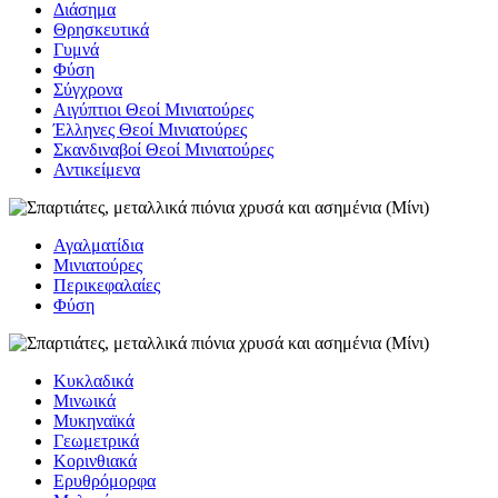
Διάσημα
Θρησκευτικά
Γυμνά
Φύση
Σύγχρονα
Αιγύπτιοι Θεοί Μινιατούρες
Έλληνες Θεοί Μινιατούρες
Σκανδιναβοί Θεοί Μινιατούρες
Αντικείμενα
Αγαλματίδια
Μινιατούρες
Περικεφαλαίες
Φύση
Κυκλαδικά
Μινωικά
Μυκηναϊκά
Γεωμετρικά
Κορινθιακά
Ερυθρόμορφα