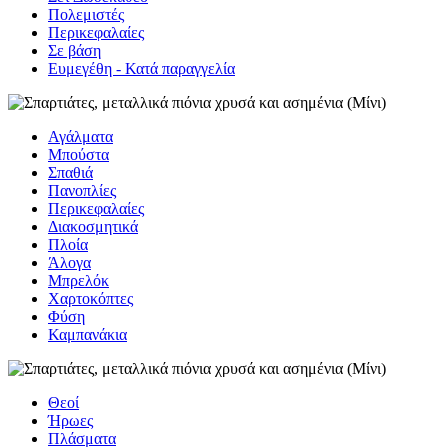
Πολεμιστές
Περικεφαλαίες
Σε βάση
Eυμεγέθη - Κατά παραγγελία
Αγάλματα
Μπούστα
Σπαθιά
Πανοπλίες
Περικεφαλαίες
Διακοσμητικά
Πλοία
Άλογα
Μπρελόκ
Χαρτοκόπτες
Φύση
Καμπανάκια
Θεοί
Ήρωες
Πλάσματα