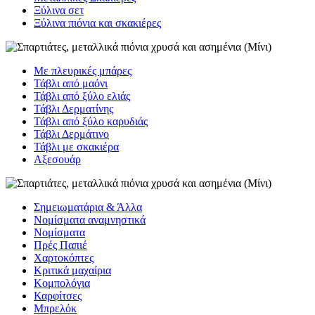
Ξύλινα σετ
Ξύλινα πιόνια και σκακιέρες
Με πλευρικές μπάρες
Τάβλι από μαόνι
Τάβλι από ξύλο ελιάς
Τάβλι Δερματίνης
Τάβλι από ξύλο καρυδιάς
Τάβλι Δερμάτινο
Τάβλι με σκακιέρα
Αξεσουάρ
Σημειωματάρια & Άλλα
Νομίσματα αναμνηστικά
Νομίσματα
Πρές Παπιέ
Χαρτοκόπτες
Κριτικά μαχαίρια
Κομπολόγια
Καρφίτσες
Μπρελόκ