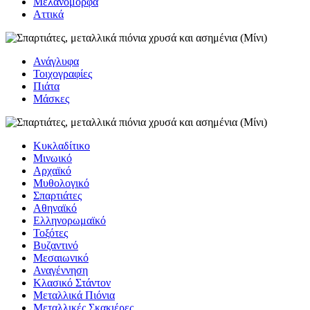
Μελανόμορφα
Αττικά
Ανάγλυφα
Τοιχογραφίες
Πιάτα
Μάσκες
Κυκλαδίτικο
Μινωικό
Αρχαϊκό
Μυθολογικό
Σπαρτιάτες
Αθηναϊκό
Ελληνορωμαϊκό
Τοξότες
Βυζαντινό
Μεσαιωνικό
Αναγέννηση
Κλασικό Στάντον
Μεταλλικά Πιόνια
Μεταλλικές Σκακιέρες