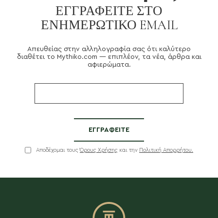
ΕΓΓΡΑΦΕΊΤΕ ΣΤΟ
ΕΝΗΜΕΡΩΤΙΚΌ EMAIL
Το Mythiko
Υπηρεσίες
Απευθείας στην αλληλογραφία σας ότι καλύτερο
Θέματα
διαθέτει το Mythiko.com — επιπλέον, τα νέα, άρθρα και
αφιερώματα.
Σύνδεση / Εγγραφή
EN
GR
Αποδέχομαι τους
Όρους Χρήσης
και την
Πολιτική Απορρήτου.