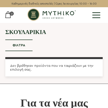
Καθημερινές διεθνείς αποστολές | Ώρες λειτουργίας 10:00 - 16:00
0
Μουσειακά
ΣΚΟΥΛΑΡΊΚΙΑ
Γλυπτά
ΦΊΛΤΡΑ
Αγγεία
Επιτοίχια
Δεν βρέθηκαν προϊόντα που να ταιριάζουν με την
Σκάκι
επιλογή σας.
Τάβλι
Συλλεκτικά
Κοσμήματα
Για τα νέα μας
Οδηγός δώρων