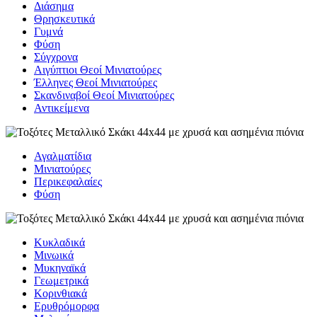
Διάσημα
Θρησκευτικά
Γυμνά
Φύση
Σύγχρονα
Αιγύπτιοι Θεοί Μινιατούρες
Έλληνες Θεοί Μινιατούρες
Σκανδιναβοί Θεοί Μινιατούρες
Αντικείμενα
Αγαλματίδια
Μινιατούρες
Περικεφαλαίες
Φύση
Κυκλαδικά
Μινωικά
Μυκηναϊκά
Γεωμετρικά
Κορινθιακά
Ερυθρόμορφα