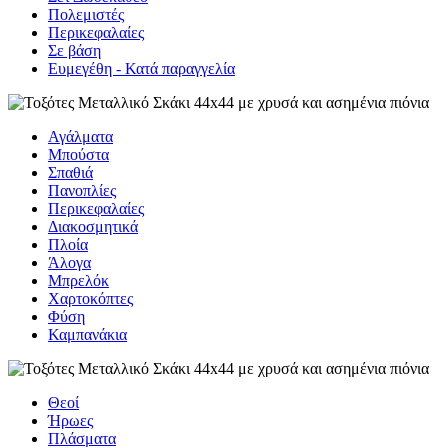
Πολεμιστές
Περικεφαλαίες
Σε βάση
Eυμεγέθη - Κατά παραγγελία
Αγάλματα
Μπούστα
Σπαθιά
Πανοπλίες
Περικεφαλαίες
Διακοσμητικά
Πλοία
Άλογα
Μπρελόκ
Χαρτοκόπτες
Φύση
Καμπανάκια
Θεοί
Ήρωες
Πλάσματα