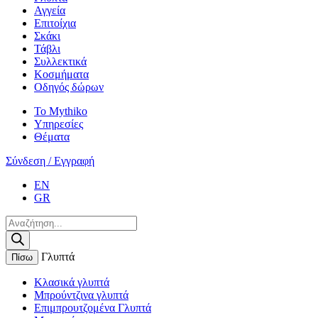
Αγγεία
Επιτοίχια
Σκάκι
Τάβλι
Συλλεκτικά
Κοσμήματα
Οδηγός δώρων
Το Mythiko
Υπηρεσίες
Θέματα
Σύνδεση / Εγγραφή
EN
GR
Products
search
Γλυπτά
Πίσω
Κλασικά γλυπτά
Μπρούντζινα γλυπτά
Επιμπρουτζομένα Γλυπτά