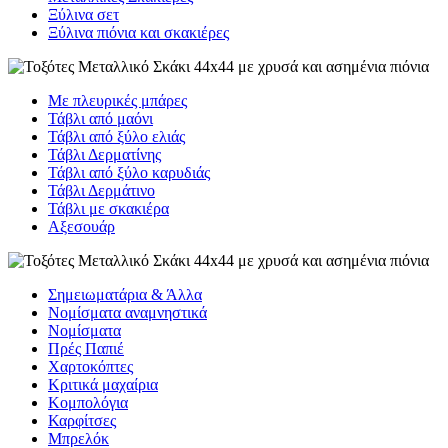
Ξύλινα σετ
Ξύλινα πιόνια και σκακιέρες
Με πλευρικές μπάρες
Τάβλι από μαόνι
Τάβλι από ξύλο ελιάς
Τάβλι Δερματίνης
Τάβλι από ξύλο καρυδιάς
Τάβλι Δερμάτινο
Τάβλι με σκακιέρα
Αξεσουάρ
Σημειωματάρια & Άλλα
Νομίσματα αναμνηστικά
Νομίσματα
Πρές Παπιέ
Χαρτοκόπτες
Κριτικά μαχαίρια
Κομπολόγια
Καρφίτσες
Μπρελόκ