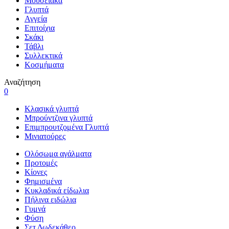
Μουσειακά
Γλυπτά
Αγγεία
Επιτοίχια
Σκάκι
Τάβλι
Συλλεκτικά
Κοσμήματα
Αναζήτηση
0
Κλασικά γλυπτά
Μπρούντζινα γλυπτά
Επιμπρουτζομένα Γλυπτά
Μινιατούρες
Ολόσωμα αγάλματα
Προτομές
Κίονες
Φημισμένα
Κυκλαδικά είδωλια
Πήλινα ειδώλια
Γυμνά
Φύση
Σετ Δωδεκάθεο