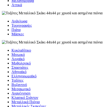
Μελανόμορφα
Αττικά
Ανάγλυφα
Τοιχογραφίες
Πιάτα
Μάσκες
Κυκλαδίτικο
Μινωικό
Αρχαϊκό
Μυθολογικό
Σπαρτιάτες
Αθηναϊκό
Ελληνορωμαϊκό
Τοξότες
Βυζαντινό
Μεσαιωνικό
Αναγέννηση
Κλασικό Στάντον
Μεταλλικά Πιόνια
Μεταλλικές Σκακιέρες