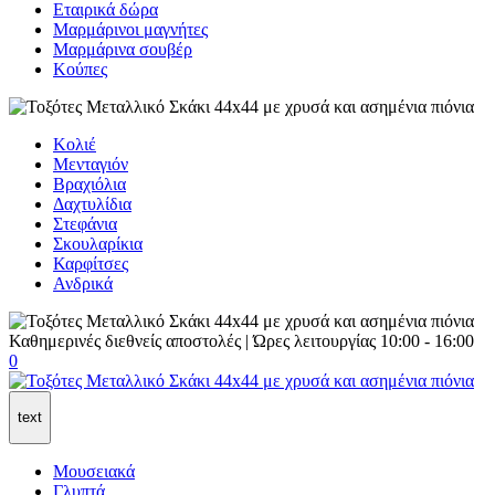
Εταιρικά δώρα
Μαρμάρινοι μαγνήτες
Μαρμάρινα σουβέρ
Κούπες
Κολιέ
Μενταγιόν
Βραχιόλια
Δαχτυλίδια
Στεφάνια
Σκουλαρίκια
Καρφίτσες
Ανδρικά
Καθημερινές διεθνείς αποστολές | Ώρες λειτουργίας 10:00 - 16:00
0
text
Μουσειακά
Γλυπτά