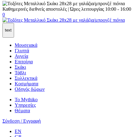
Καθημερινές διεθνείς αποστολές | Ώρες λειτουργίας 10:00 - 16:00
0
text
Μουσειακά
Γλυπτά
Αγγεία
Επιτοίχια
Σκάκι
Τάβλι
Συλλεκτικά
Κοσμήματα
Οδηγός δώρων
Το Mythiko
Υπηρεσίες
Θέματα
Σύνδεση / Εγγραφή
EN
GR