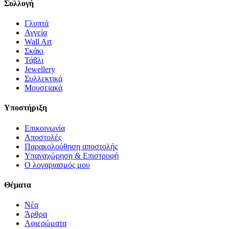
Συλλογή
Γλυπτά
Αγγεία
Wall Art
Σκάκι
Τάβλι
Jewellery
Συλλεκτικά
Μουσειακά
Υποστήριξη
Επικοινωνία
Αποστολές
Παρακολούθηση αποστολής
Υπαναχώρηση & Επιστροφή
Ο λογαριασμός μου
Θέματα
Νέα
Άρθρα
Αφιερώματα