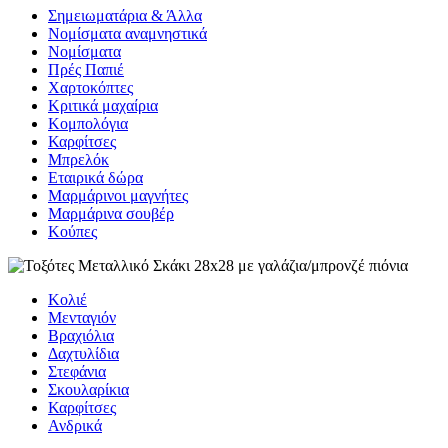
Σημειωματάρια & Άλλα
Νομίσματα αναμνηστικά
Νομίσματα
Πρές Παπιέ
Χαρτοκόπτες
Κριτικά μαχαίρια
Κομπολόγια
Καρφίτσες
Μπρελόκ
Εταιρικά δώρα
Μαρμάρινοι μαγνήτες
Μαρμάρινα σουβέρ
Κούπες
Κολιέ
Μενταγιόν
Βραχιόλια
Δαχτυλίδια
Στεφάνια
Σκουλαρίκια
Καρφίτσες
Ανδρικά