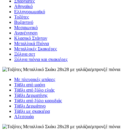
Σπαρτιάτες
Αθηναϊκό
Ελληνορωμαϊκό
Τοξότες
Βυζαντινό
Μεσαιωνικό
Αναγέννηση
Κλασικό Στάντον
Μεταλλικά Πιόνια
Μεταλλικές Σκακιέρες
Ξύλινα σετ
Ξύλινα πιόνια και σκακιέρες
Με πλευρικές μπάρες
Τάβλι από μαόνι
Τάβλι από ξύλο ελιάς
Τάβλι Δερματίνης
Τάβλι από ξύλο καρυδιάς
Τάβλι Δερμάτινο
Τάβλι με σκακιέρα
Αξεσουάρ