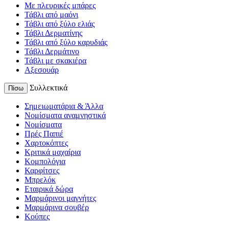
Με πλευρικές μπάρες
Τάβλι από μαόνι
Τάβλι από ξύλο ελιάς
Τάβλι Δερματίνης
Τάβλι από ξύλο καρυδιάς
Τάβλι Δερμάτινο
Τάβλι με σκακιέρα
Αξεσουάρ
Συλλεκτικά
Πίσω
Σημειωματάρια & Άλλα
Νομίσματα αναμνηστικά
Νομίσματα
Πρές Παπιέ
Χαρτοκόπτες
Κριτικά μαχαίρια
Κομπολόγια
Καρφίτσες
Μπρελόκ
Εταιρικά δώρα
Μαρμάρινοι μαγνήτες
Μαρμάρινα σουβέρ
Κούπες