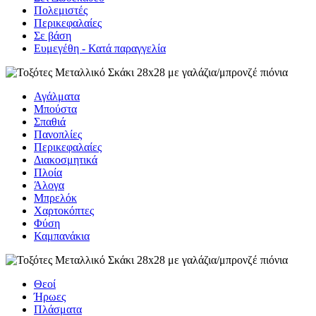
Πολεμιστές
Περικεφαλαίες
Σε βάση
Eυμεγέθη - Κατά παραγγελία
Αγάλματα
Μπούστα
Σπαθιά
Πανοπλίες
Περικεφαλαίες
Διακοσμητικά
Πλοία
Άλογα
Μπρελόκ
Χαρτοκόπτες
Φύση
Καμπανάκια
Θεοί
Ήρωες
Πλάσματα