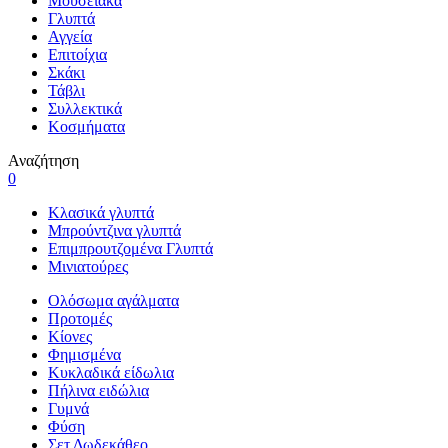
Μουσειακά
Γλυπτά
Αγγεία
Επιτοίχια
Σκάκι
Τάβλι
Συλλεκτικά
Κοσμήματα
Αναζήτηση
0
Κλασικά γλυπτά
Μπρούντζινα γλυπτά
Επιμπρουτζομένα Γλυπτά
Μινιατούρες
Ολόσωμα αγάλματα
Προτομές
Κίονες
Φημισμένα
Κυκλαδικά είδωλια
Πήλινα ειδώλια
Γυμνά
Φύση
Σετ Δωδεκάθεο