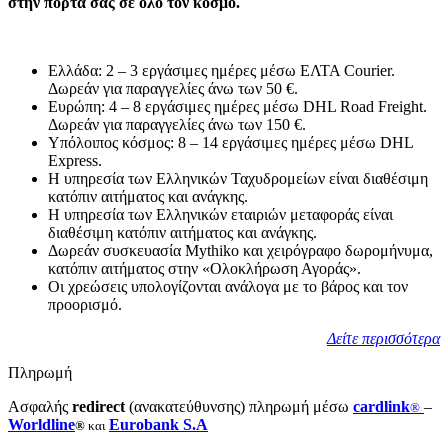
μπρονζέ
στην πόρτα σας σε όλο τον κόσμο.
πιόνια
ποσότητα
Ελλάδα: 2 – 3 εργάσιμες ημέρες μέσω ΕΛΤΑ Courier.
Δωρεάν για παραγγελίες άνω των 50 €.
Ευρώπη: 4 – 8 εργάσιμες ημέρες μέσω DHL Road Freight.
Δωρεάν για παραγγελίες άνω των 150 €.
Υπόλοιπος κόσμος: 8 – 14 εργάσιμες ημέρες μέσω DHL
Express.
Η υπηρεσία των Ελληνικών Ταχυδρομείων είναι διαθέσιμη
κατόπιν αιτήματος και ανάγκης.
Η υπηρεσία των Ελληνικών εταιριών μεταφοράς είναι
διαθέσιμη κατόπιν αιτήματος και ανάγκης.
Δωρεάν συσκευασία Mythiko και χειρόγραφo δωρομήνυμα,
κατόπιν αιτήματος στην «Ολοκλήρωση Αγοράς».
Οι χρεώσεις υπολογίζονται ανάλογα με το βάρος και τον
προορισμό.
Δείτε περισσότερα
Πληρωμή
Ασφαλής
redirect
(ανακατεύθυνσης) πληρωμή μέσω
cardlink
–
®
Worldline
Eurobank S.A
®
και