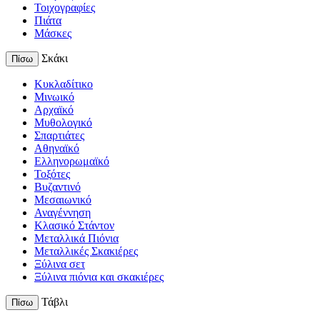
Τοιχογραφίες
Πιάτα
Μάσκες
Σκάκι
Πίσω
Κυκλαδίτικο
Μινωικό
Αρχαϊκό
Μυθολογικό
Σπαρτιάτες
Αθηναϊκό
Ελληνορωμαϊκό
Τοξότες
Βυζαντινό
Μεσαιωνικό
Αναγέννηση
Κλασικό Στάντον
Μεταλλικά Πιόνια
Μεταλλικές Σκακιέρες
Ξύλινα σετ
Ξύλινα πιόνια και σκακιέρες
Τάβλι
Πίσω