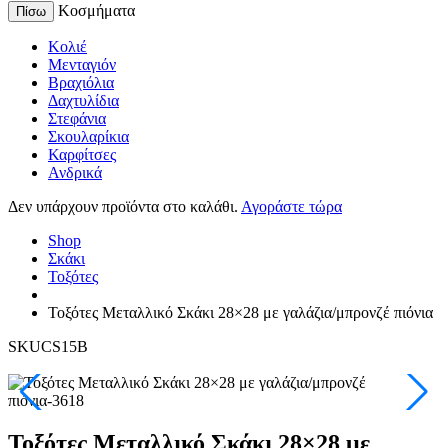
Κοσμήματα
Πίσω
Κολιέ
Μενταγιόν
Βραχιόλια
Δαχτυλίδια
Στεφάνια
Σκουλαρίκια
Καρφίτσες
Ανδρικά
Δεν υπάρχουν προϊόντα στο καλάθι.
Αγοράστε τώρα
Shop
Σκάκι
Τοξότες
Τοξότες Μεταλλικό Σκάκι 28×28 με γαλάζια/μπρονζέ πιόνια
SKUCS15B
Τοξότες Μεταλλικό Σκάκι 28×28 με