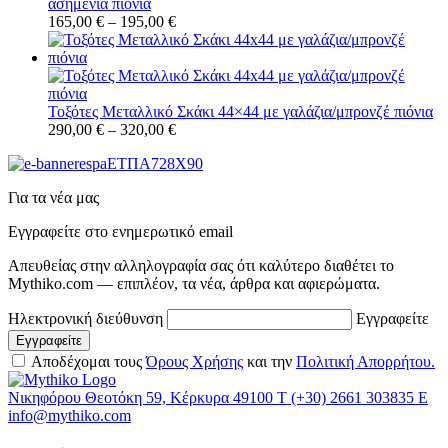
ασημένια πιόνια
165,00
€
–
195,00
€
Τοξότες Μεταλλικό Σκάκι 44×44 με γαλάζια/μπρονζέ πιόνια
290,00
€
–
320,00
€
Για τα νέα μας
Εγγραφείτε στο ενημερωτικό email
Απευθείας στην αλληλογραφία σας ότι καλύτερο διαθέτει το
Mythiko.com — επιπλέον, τα νέα, άρθρα και αφιερώματα.
Ηλεκτρονική διεύθυνση
Εγγραφείτε
Αποδέχομαι τους
Όρους Χρήσης
και την
Πολιτική Απορρήτου.
Νικηφόρου Θεοτόκη 59, Κέρκυρα 49100
Τ
(+30) 2661 303835
Ε
info@mythiko.com