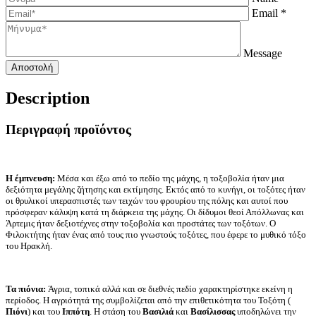
Email *
Message
Description
Περιγραφή προϊόντος
Η έμπνευση:
Μέσα και έξω από το πεδίο της μάχης, η τοξοβολία ήταν μια
δεξιότητα μεγάλης ζήτησης και εκτίμησης. Εκτός από το κυνήγι, οι τοξότες ήταν
οι θρυλικοί υπερασπιστές των τειχών του φρουρίου της πόλης και αυτοί που
πρόσφεραν κάλυψη κατά τη διάρκεια της μάχης. Οι δίδυμοι θεοί Απόλλωνας και
Άρτεμις ήταν δεξιοτέχνες στην τοξοβολία και προστάτες των τοξότων. Ο
Φιλοκτήτης ήταν ένας από τους πιο γνωστούς τοξότες, που έφερε το μυθικό τόξο
του Ηρακλή.
Τα πιόνια:
Ά
γρια, τοπικά αλλά και σε διεθνές πεδίο χαρακτηρίστηκε εκείνη η
περίοδος. Η αγριότητά της συμβολίζεται από την επιθετικότητα του Τοξότη (
Πιόνι
) και του
Ιππότη
. Η στάση του
Βασιλιά
και
Βασίλισσας
υποδηλώνει την