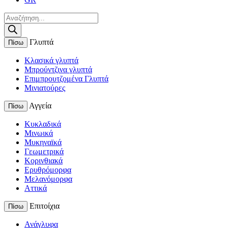
Products
search
Γλυπτά
Πίσω
Κλασικά γλυπτά
Μπρούντζινα γλυπτά
Επιμπρουτζομένα Γλυπτά
Μινιατούρες
Αγγεία
Πίσω
Κυκλαδικά
Μινωικά
Μυκηναϊκά
Γεωμετρικά
Κορινθιακά
Ερυθρόμορφα
Μελανόμορφα
Αττικά
Επιτοίχια
Πίσω
Ανάγλυφα