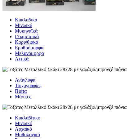
Κυκλαδικά
Μινωικά
Μυκηναϊκά
Γεωμετρικά
Κορινθιακά
Ερυθρόμορφα
Μελανόμορφα
Αττικά
Ανάγλυφα
Τοιχογραφίες
Πιάτα
Μάσκες
Κυκλαδίτικο
Μινωικό
Αρχαϊκό
Μυθολογικό