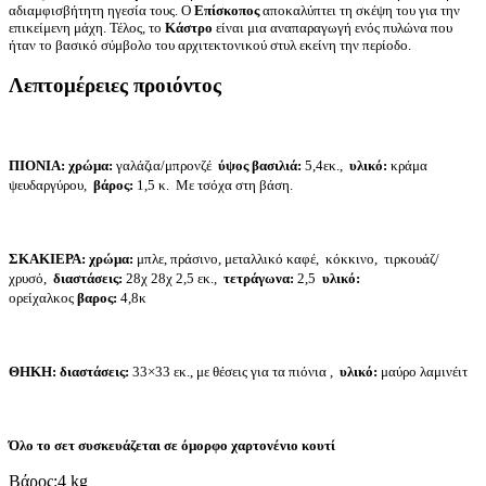
αδιαμφισβήτητη ηγεσία τους. Ο
Επίσκοπος
αποκαλύπτει τη σκέψη του για την
επικείμενη μάχη. Τέλος, το
Κάστρο
είναι μια αναπαραγωγή ενός πυλώνα που
ήταν το βασικό σύμβολο του αρχιτεκτονικού στυλ εκείνη την περίοδο.
Λεπτομέρειες προιόντος
ΠΙΟΝΙΑ: χρώμα
:
γαλάζια/μπρονζέ
ύψος βασιλιά:
5,4εκ.,
υλικό:
κράμα
ψευδαργύρου,
βάρος:
1,5 κ.
Με τσόχα στη βάση.
ΣΚΑΚΙΕΡΑ:
χρώμα
:
μπλε, πράσινο, μεταλλικό καφέ, κόκκινο, τιρκουάζ/
χρυσό,
διαστάσεις:
28χ 28χ 2,5 εκ.,
τετράγωνα:
2,5
υλικό:
ορείχαλκος
βαρος:
4,8κ
ΘΗΚΗ:
διαστάσεις
:
33×33 εκ., με θέσεις για τα πιόνια ,
υλικό
:
μαύρο λαμινέιτ
Όλο το σετ συσκευάζεται σε όμορφο χαρτονένιο κουτί
Βάρος:
4 kg