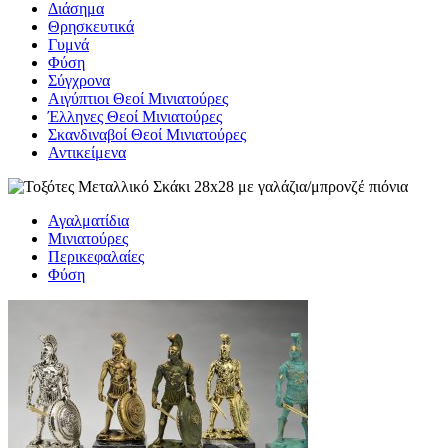
Διάσημα
Θρησκευτικά
Γυμνά
Φύση
Σύγχρονα
Αιγύπτιοι Θεοί Μινιατούρες
Έλληνες Θεοί Μινιατούρες
Σκανδιναβοί Θεοί Μινιατούρες
Αντικείμενα
Αγαλματίδια
Μινιατούρες
Περικεφαλαίες
Φύση