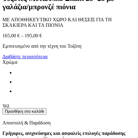
γαλάζια/μπρονζέ πιόνια
ΜΕ ΑΠΟΘΗΚΕΥΤΙΚΟ ΧΩΡΟ ΚΑΙ ΘΕΣΕΙΣ ΓΙΑ ΤΗ
ΣΚΑΚΙΕΡΑ ΚΑΙ ΤΑ ΠΙΟΝΙΑ
165,00
€
–
195,00
€
Εμπνευσμένο από την τέχνη του Τοξότη
Διαβάστε περισσότερα
Χρώμα
Τοξότες
τμχ
Μεταλλικό
Προσθήκη στο καλάθι
Σκάκι
28x28
Αποστολή & Παράδοση
με
γαλάζια/
Γρήγορες, ανιχνεύσιμες και ασφαλείς επιλογές παράδοσης