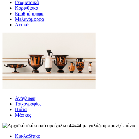
Γεωμετρικά
Κορινθιακά
Ερυθρόμορφα
Μελανόμορφα
Αττικά
Ανάγλυφα
Τοιχογραφίες
Πιάτα
Μάσκες
Κυκλαδίτικο