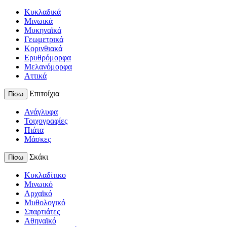
Κυκλαδικά
Μινωικά
Μυκηναϊκά
Γεωμετρικά
Κορινθιακά
Ερυθρόμορφα
Μελανόμορφα
Αττικά
Επιτοίχια
Πίσω
Ανάγλυφα
Τοιχογραφίες
Πιάτα
Μάσκες
Σκάκι
Πίσω
Κυκλαδίτικο
Μινωικό
Αρχαϊκό
Μυθολογικό
Σπαρτιάτες
Αθηναϊκό