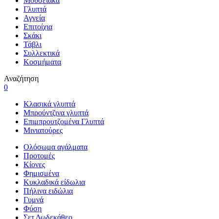
Μουσειακά
Γλυπτά
Αγγεία
Επιτοίχια
Σκάκι
Τάβλι
Συλλεκτικά
Κοσμήματα
Αναζήτηση
0
Κλασικά γλυπτά
Μπρούντζινα γλυπτά
Επιμπρουτζομένα Γλυπτά
Μινιατούρες
Ολόσωμα αγάλματα
Προτομές
Κίονες
Φημισμένα
Κυκλαδικά είδωλια
Πήλινα ειδώλια
Γυμνά
Φύση
Σετ Δωδεκάθεο