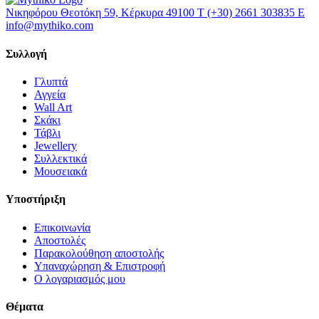
Νικηφόρου Θεοτόκη 59, Κέρκυρα 49100
Τ
(+30) 2661 303835
Ε
info@mythiko.com
Συλλογή
Γλυπτά
Αγγεία
Wall Art
Σκάκι
Τάβλι
Jewellery
Συλλεκτικά
Μουσειακά
Υποστήριξη
Επικοινωνία
Αποστολές
Παρακολούθηση αποστολής
Υπαναχώρηση & Επιστροφή
Ο λογαριασμός μου
Θέματα