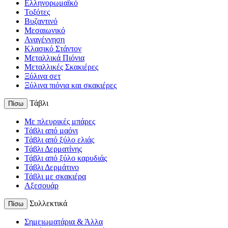
Ελληνορωμαϊκό
Τοξότες
Βυζαντινό
Μεσαιωνικό
Αναγέννηση
Κλασικό Στάντον
Μεταλλικά Πιόνια
Μεταλλικές Σκακιέρες
Ξύλινα σετ
Ξύλινα πιόνια και σκακιέρες
Τάβλι
Πίσω
Με πλευρικές μπάρες
Τάβλι από μαόνι
Τάβλι από ξύλο ελιάς
Τάβλι Δερματίνης
Τάβλι από ξύλο καρυδιάς
Τάβλι Δερμάτινο
Τάβλι με σκακιέρα
Αξεσουάρ
Συλλεκτικά
Πίσω
Σημειωματάρια & Άλλα