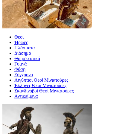
Θεοί
Ήρωες
Πλάσματα
Διάσημα
Θρησκευτικά
Γυμνά
Φύση
Σύγχρονα
Αιγύπτιοι Θεοί Μινιατούρες
Έλληνες Θεοί Μινιατούρες
Σκανδιναβοί Θεοί Μινιατούρες
Αντικείμενα