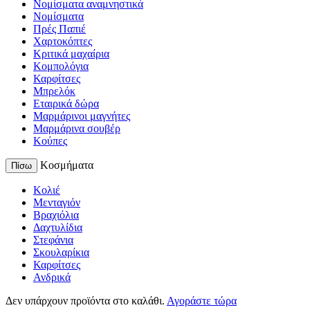
Νομίσματα αναμνηστικά
Νομίσματα
Πρές Παπιέ
Χαρτοκόπτες
Κριτικά μαχαίρια
Κομπολόγια
Καρφίτσες
Μπρελόκ
Εταιρικά δώρα
Μαρμάρινοι μαγνήτες
Μαρμάρινα σουβέρ
Κούπες
Κοσμήματα
Πίσω
Κολιέ
Μενταγιόν
Βραχιόλια
Δαχτυλίδια
Στεφάνια
Σκουλαρίκια
Καρφίτσες
Ανδρικά
Δεν υπάρχουν προϊόντα στο καλάθι.
Αγοράστε τώρα