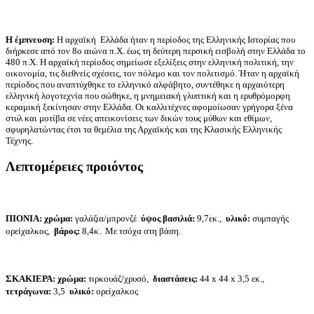
Η έμπνευση:
Η αρχαϊκή Ελλάδα ήταν η περίοδος της Ελληνικής Ιστορίας που
διήρκεσε από τον 8ο αιώνα π.Χ. έως τη δεύτερη περσική εισβολή στην Ελλάδα το
480 π.Χ. Η αρχαϊκή περίοδος σημείωσε εξελίξεις στην ελληνική πολιτική, την
οικονομία, τις διεθνείς σχέσεις, τον πόλεμο και τον πολιτισμό. Ήταν η αρχαϊκή
περίοδος που αναπτύχθηκε το ελληνικό αλφάβητο, συντέθηκε η αρχαιότερη
ελληνική λογοτεχνία που σώθηκε, η μνημειακή γλυπτική και η ερυθρόμορφη
κεραμική ξεκίνησαν στην Ελλάδα. Οι καλλιτέχνες αφομοίωσαν γρήγορα ξένα
στυλ και μοτίβα σε νέες απεικονίσεις των δικών τους μύθων και εθίμων,
σφυρηλατώντας έτσι τα θεμέλια της Αρχαϊκής και της Κλασικής Ελληνικής
Τέχνης.
Λεπτομέρειες προιόντος
ΠΙΟΝΙΑ: χρώμα
:
γαλάζια/μπρονζέ
ύψος βασιλιά:
9,7εκ.,
υλικό:
συμπαγής
ορείχαλκος,
βάρος:
8,4κ.
Με τσόχα στη βάση.
ΣΚΑΚΙΕΡΑ:
χρώμα
:
τιρκουάζ/χρυσό,
διαστάσεις:
44 x 44 x 3,5 εκ.,
τετράγωνα:
3,5
υλικό:
ορείχαλκος