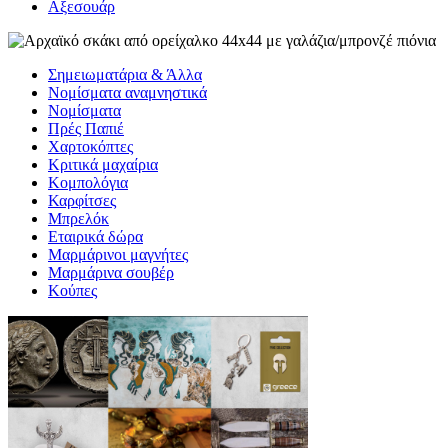
Αξεσουάρ
Σημειωματάρια & Άλλα
Νομίσματα αναμνηστικά
Νομίσματα
Πρές Παπιέ
Χαρτοκόπτες
Κριτικά μαχαίρια
Κομπολόγια
Καρφίτσες
Μπρελόκ
Εταιρικά δώρα
Μαρμάρινοι μαγνήτες
Μαρμάρινα σουβέρ
Κούπες