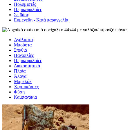
Πολεμιστές
Περικεφαλαίες
Σε βάση
Eυμεγέθη - Κατά παραγγελία
Αγάλματα
Μπούστα
Σπαθιά
Πανοπλίες
Περικεφαλαίες
Διακοσμητικά
Πλοία
Άλογα
Μπρελόκ
Χαρτοκόπτες
Φύση
Καμπανάκια