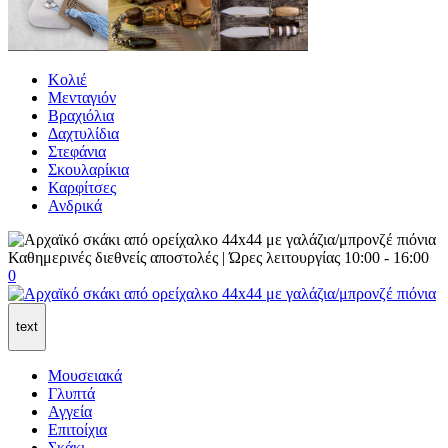
Κολιέ
Μενταγιόν
Βραχιόλια
Δαχτυλίδια
Στεφάνια
Σκουλαρίκια
Καρφίτσες
Ανδρικά
Καθημερινές διεθνείς αποστολές | Ώρες λειτουργίας 10:00 - 16:00
0
text
Μουσειακά
Γλυπτά
Αγγεία
Επιτοίχια
Σκάκι