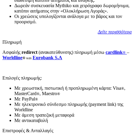
διαθέσιμη κατόπιν αιτήματος και ανάγκης.
Δωρεάν συσκευασία Mythiko και χειρόγραφo δωρομήνυμα,
κατόπιν αιτήματος στην «Ολοκλήρωση Αγοράς».
Οι χρεώσεις υπολογίζονται ανάλογα με το βάρος και τον
προορισμό.
Δείτε περισσότερα
Πληρωμή
Ασφαλής
redirect
(ανακατεύθυνσης) πληρωμή μέσω
cardlink
–
®
Worldline
Eurobank S.A
®
και
Επιλογές πληρωμής:
Με χρεωστική, πιστωτική ή προπληρωμένη κάρτα: Visa
,
®
MasterCard
, Maestro
®
®
Με PayPal
®
Με ηλεκτρονικό σύνδεσμο πληρωμής (payment link) της
Worldline
Με άμεση τραπεζική μεταφορά
Με αντικαταβολή
Επιστροφές & Ανταλλαγές