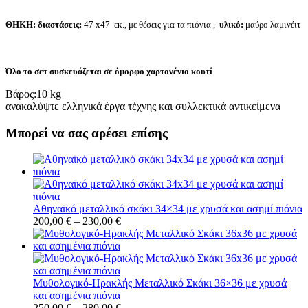
ΘΗΚΗ:
διαστάσεις
:
47 x47 εκ., με θέσεις για τα πιόνια ,
υλικό
:
μαύρο λαμινέιτ
Όλο το σετ συσκευάζεται σε όμορφο χαρτονένιο κουτί
Βάρος:
10 kg
ανακαλύψτε ελληνικά έργα τέχνης και συλλεκτικά αντικείμενα
Μπορεί να σας αρέσει επίσης
Αθηναϊκό μεταλλικό σκάκι 34×34 με χρυσά και ασημί πιόνια
200,00
€
–
230,00
€
Μυθολογικό-Ηρακλής Μεταλλικό Σκάκι 36×36 με χρυσά
και ασημένια πιόνια
250,00
€
–
280,00
€