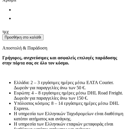
Αρχαϊκό
τμχ
σκάκι
Προσθήκη στο καλάθι
από
ορείχαλκο
Αποστολή & Παράδοση
44x44
με
Γρήγορες, ανιχνεύσιμες και ασφαλείς επιλογές παράδοσης
γαλάζια/
στην πόρτα σας σε όλο τον κόσμο.
μπρονζέ
πιόνια
ποσότητα
Ελλάδα: 2 – 3 εργάσιμες ημέρες μέσω ΕΛΤΑ Courier.
Δωρεάν για παραγγελίες άνω των 50 €.
Ευρώπη: 4 – 8 εργάσιμες ημέρες μέσω DHL Road Freight.
Δωρεάν για παραγγελίες άνω των 150 €.
Υπόλοιπος κόσμος: 8 – 14 εργάσιμες ημέρες μέσω DHL
Express.
Η υπηρεσία των Ελληνικών Ταχυδρομείων είναι διαθέσιμη
κατόπιν αιτήματος και ανάγκης.
Η υπηρεσία των Ελληνικών εταιριών μεταφοράς είναι