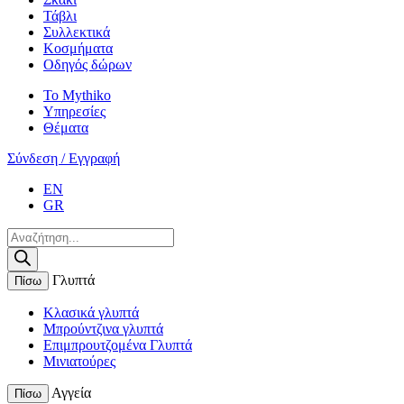
Τάβλι
Συλλεκτικά
Κοσμήματα
Οδηγός δώρων
Το Mythiko
Υπηρεσίες
Θέματα
Σύνδεση / Εγγραφή
EN
GR
Products
search
Γλυπτά
Πίσω
Κλασικά γλυπτά
Μπρούντζινα γλυπτά
Επιμπρουτζομένα Γλυπτά
Μινιατούρες
Αγγεία
Πίσω