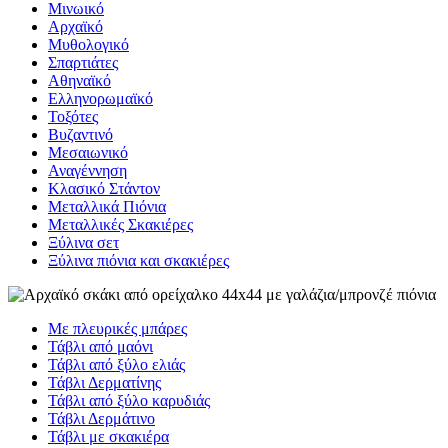
Μινωικό
Αρχαϊκό
Μυθολογικό
Σπαρτιάτες
Αθηναϊκό
Ελληνορωμαϊκό
Τοξότες
Βυζαντινό
Μεσαιωνικό
Αναγέννηση
Κλασικό Στάντον
Μεταλλικά Πιόνια
Μεταλλικές Σκακιέρες
Ξύλινα σετ
Ξύλινα πιόνια και σκακιέρες
Με πλευρικές μπάρες
Τάβλι από μαόνι
Τάβλι από ξύλο ελιάς
Τάβλι Δερματίνης
Τάβλι από ξύλο καρυδιάς
Τάβλι Δερμάτινο
Τάβλι με σκακιέρα