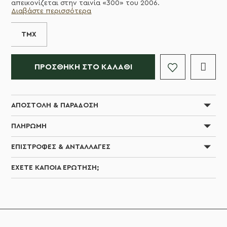
απεικονίζεται στην ταινία «300» του 2006.
Διαβάστε περισσότερα
ΤΜΧ
ΠΡΟΣΘΉΚΗ ΣΤΟ ΚΑΛΆΘΙ
ΑΠΟΣΤΟΛΉ & ΠΑΡΆΔΟΣΗ
ΠΛΗΡΩΜΉ
ΕΠΙΣΤΡΟΦΈΣ & ΑΝΤΑΛΛΑΓΈΣ
ΈΧΕΤΕ ΚΆΠΟΙΑ ΕΡΏΤΗΣΗ;