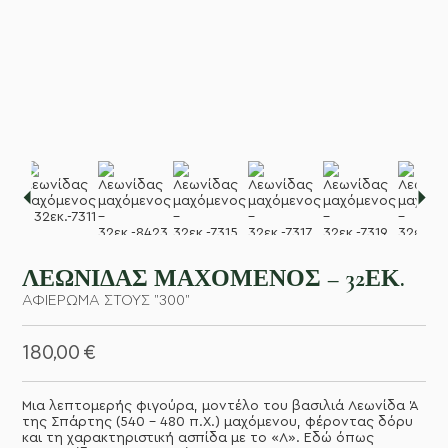
Το Mythiko
Υπηρεσίες
Θέματα
Σύνδεση / Εγγραφή
EN
GR
ΛΕΩΝΊΔΑΣ ΜΑΧΌΜΕΝΟΣ – 32ΕΚ.
ΑΦΙΕΡΩΜΑ ΣΤΟΥΣ "300"
180,00
€
Μια λεπτομερής φιγούρα, μοντέλο του βασιλιά Λεωνίδα Ά
της Σπάρτης (540 – 480 π.Χ.) μαχόμενου, φέροντας δόρυ
και τη χαρακτηριστική ασπίδα με το «Λ». Εδώ όπως