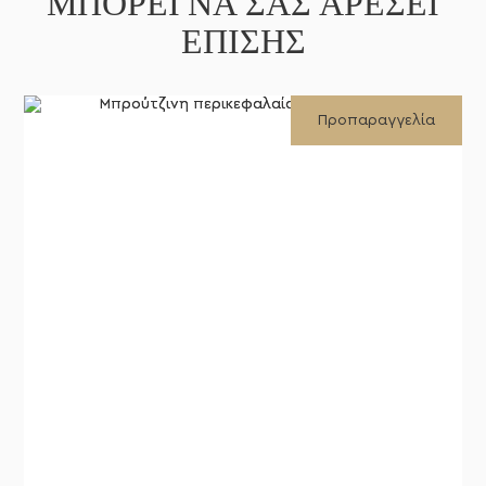
ΜΠΟΡΕΊ ΝΑ ΣΑΣ ΑΡΈΣΕΙ
ΕΠΊΣΗΣ
Προπαραγγελία
Λεωνίδας μαχόμενος - 32εκ.
SKUSVG-8