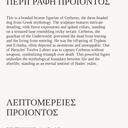
ΠΕΡΙΓΡΑΦΉ ΠΡΟΪΌΝΤΟΣ
This is a bonded bronze figurine of Cerberus, the three-headed
dog from Greek mythology. The sculpture features intricate
detailing, with fierce expressions and spiked collars, standing
on a textured base resembling rocky terrain. Cerberus, the
guardian of the Underworld, prevented the dead from leaving
and the living from entering. He was the offspring of Typhon
and Echidna, often depicted as monstrous and unstoppable. One
of Heracles' Twelve Labors was to capture Cerberus without
weapons, symbolizing triumph over death. This powerful figure
embodies the mythological boundary between life and the
afterlife, standing as an eternal sentinel of Hades' realm.
ΛΕΠΤΟΜΈΡΕΙΕΣ
ΠΡΟΙΌΝΤΟΣ