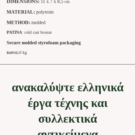
DIMENSIONS:
11 x 7 x 8,5
cm
MATERIAL:
polyresin
METHOD:
molded
PATINA
: cold cast bronze
Secure molded styrofoam packaging
0 kg
ΒΆΡΟΣ:
ανακαλύψτε ελληνικά
έργα τέχνης και
συλλεκτικά
αντικείμενα