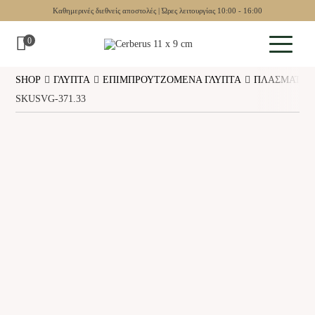
Καθημερινές διεθνείς αποστολές | Ώρες λειτουργίας 10:00 - 16:00
0
SHOP
ΓΛΥΠΤΆ
ΕΠΙΜΠΡΟΥΤΖΟΜΈΝΑ ΓΛΥΠΤΆ
ΠΛΆΣΜΑΤΑ
Μουσειακά
SKUSVG-371.33
Γλυπτά
Αγγεία
Επιτοίχια
Σκάκι
Τάβλι
Συλλεκτικά
Κοσμήματα
Οδηγός δώρων